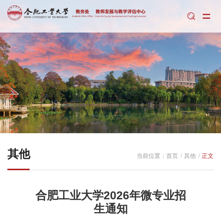
通知公告
教研项目类
创新创业类
教师发展类
课程教材类
其他
当前位置：
首页
其他
正文
质量评估类
合肥工业大学2026年微专业招
生通知
教学布置类